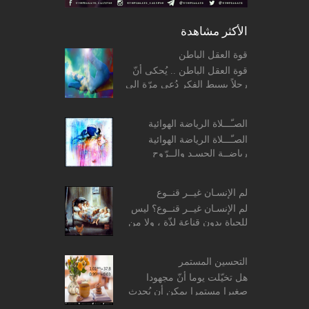
الأكثر مشاهدة
قوة العقل الباطن
قوة العقل الباطن .. يُحكى أنّ
رجلاً بسيط الفكر دُعي مرّة إلى
منزل أحد الحكماء فقدّم له
الحكيم طبق حساء، وما إن بدأ
الصـّـــلاة الرياضة الهوائية
الرّجل بتنا...
الصـّـــلاة الرياضة الهوائية
رياضــة الجسـد والــرّوح
المفــردات: ο معنى
وحكمة الصلاة. ο معنى وحكمة
لم الإنسـان غيــر قنــوع
الصلاة. ...
لم الإنسـان غيــر قنــوع؟ ليس
للحياة بدون قناعة لذّة ، ولا من
غير رضا قيمة .. وما ضاقت
الدّنيا إلاّ في وجه من اتّخذ
التحسين المستمر
الجّشع طب...
هل تخيّلت يوما أنّ مجهودا
صغيرا مستمرا يمكن أن يُحدث
فرقا واضحا في حياتك ؟؟ ! بداية