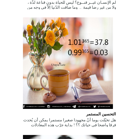
لم الإنسـان غيــر قنــوع؟ ليس للحياة بدون قناعة لذّة ،
ولا من غير رضا قيمة .. وما ضاقت الدّنيا إلاّ في وجه من
اتّخذ الجّشع طب...
التحسين المستمر
هل تخيّلت يوما أنّ مجهودا صغيرا مستمرا يمكن أن يُحدث
فرقا واضحا في حياتك ؟؟ ! بداية جرّب هذه المعادلات
الحسابية البسيطة التالي...