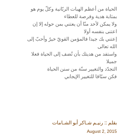
الحياة من أعظم الهبات الربّانية وكلّ يوم هو
بمثابة هدية وفرصة للعطاء
ولا يمكن لأحد منّا أن يعتني بمن حوله إلا إن
اعتنى بنفسه أولا
إعتني بك جيدا فالمؤمن القويّ خيرٌ وأحبّ إلى
الله تعالى
واستفد من هديتك بأن تُضف إلى الحياة فعلا
جميلا
التجدّد والتغيير سنّة من سنن الحياة
فكن سبّاقا للتغيير الإيجابي
بقلم :: رنيـم شـاكر أبو الشـامات
August 2, 2015