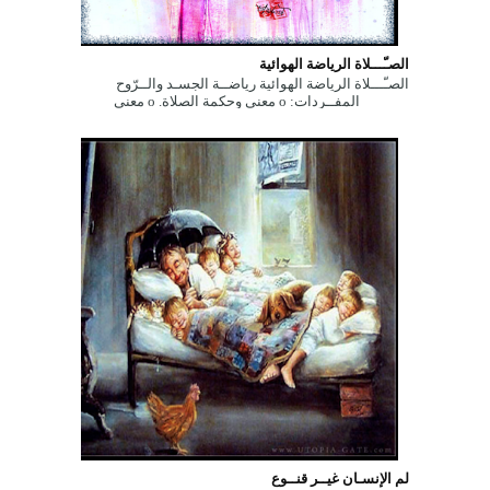
الصـّـــلاة الرياضة الهوائية
الصـّـــلاة الرياضة الهوائية رياضــة الجسـد والــرّوح
المفــردات: ο معنى وحكمة الصلاة. ο معنى
وحكمة الصلاة. ...
لم الإنسـان غيــر قنــوع