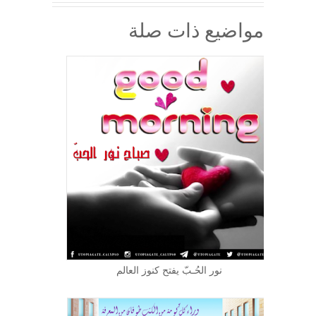
مواضيع ذات صلة
نور الحُـبّ يفتح كنوز العالم