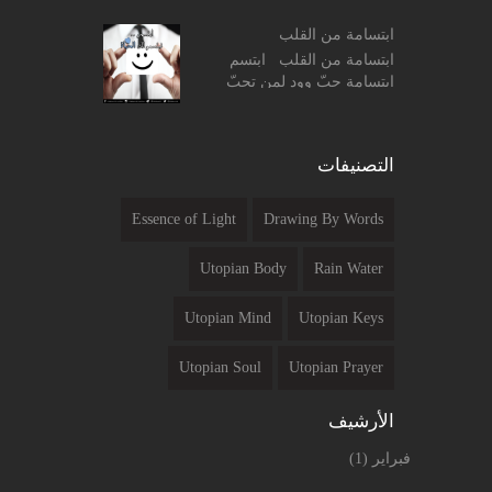
جرّب هذه المعادلات الحسابية
ابتسامة من القلب
البسيطة التالي...
ابتسامة من القلب ابتسم
ابتسامة حبّ وود لمن تحبّ
ولمن لا تحبّ ابتسم ابتسامة
ألفة لمن تحادث ، وابتسم
ابتسامة تفاؤل لمن تصادفه ...
التصنيفات
Essence of Light
Drawing By Words
Utopian Body
Rain Water
Utopian Mind
Utopian Keys
Utopian Soul
Utopian Prayer
الأرشيف
فبراير
(1)