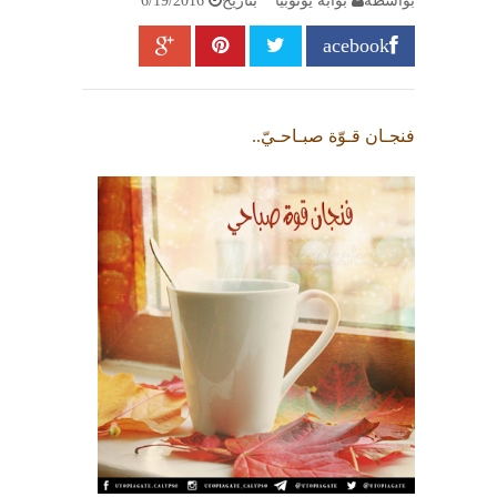
بواسطة
بوابة يوتوبيا
بتاريخ
6/19/2016
acebook
فنجـان قـوّة صبـاحـيّ
..