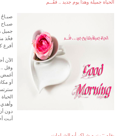
الحياة جميلة وهذا يوم جديد .. فقُــم
صبـاحُ
صبـاح ط
جميل هو
فخُذ من
أفرغ كأ
الآن أخ
وقل .. 
أغمض ع
أو مكان
سترتسم
الحياة 
وأهدي ه
دون أن 
أنـت أج
بقلم :: رنيـم شـاكر أبو الشـامات