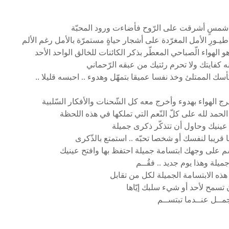
 شمسٍ أشرقت على الرّوح فأضاءت ورود المحبّة
يـورِ الأمل المغرّدة على أشجار حياةٍ مستمرّة بالأمل رغم الألم
 الهواء الّصباحي المعطّر بذكر الكائنات للخالق الواحد الأحد
ه كفايتك ولا تحرم رئتيك من عبقه الرّحماني
سك الممتلئ وخذ نفسا عميقا بتمهّل وهدوء ..
احبسه قليلا ..
رج الهواء بهدوء وأخرج معه كل الشّحنات والأفكار السّلبية
الحمد لله على كلّ النّعم التي تملكها في هذه اللحظة
ينيك وحاول أن تتذكّر ذكرى جميلة
ا قريبا لنفسك أو شخصا تحبّه .. استمتع بالذّكرى
 على وجهك ابتسامة جميلة احتفظ بها وافتح عينيك
جميلة وهذا يوم جديد .. فقُــم
ذه الابتسامة الجميلة لكل من تقابل
تسمح لأحد أو شيء سلبك إيّاها
مــل عنــدما تبتســم