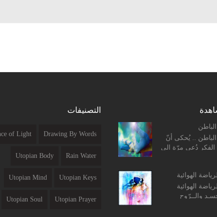
اهدة
التصنيفات
الباطن
ce of Light
Drawing By Words
لباطن .. يُحكى أنّ
الفكر دُعي مرّة إلى
Utopian Body
Rain Water
حكماء فقدّم له
 حساء، وما إن بدأ
الرياضة الهوائية
.
Utopian Mind
Utopian Keys
الرياضة الهوائية
سـد والــرّوح
Utopian Soul
Utopian Prayer
المفــردات: ο معنى
وحكمة الصلاة. ο معنى وحكمة