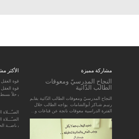
مشاركة مميزة
الأكثر مش
النجاح المدرسيّ ومعوقات
قوة العقل 
الطالب الذّاتية
قوة العقل ا
رجلاً بسيط 
النجاح المدرسيّ ومعوقات الطالب الذّاتية بقاـم
منزل أحد ال
رنيـم شـاكر أبوالشامات يواجه الطالب خلال
الحكيم طبق
الفترة الدراسية معوقات ناتجة عن قناعات و...
الصـّـــلاة 
الرّجل بتنا..
الصـّـــلاة 
رياضــة الج