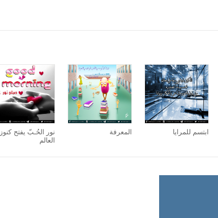
ابتسم للمرايا
المعرفة
نور الحُـبّ يفتح كنوز
العالم