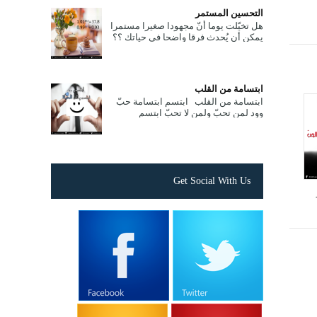
التحسين المستمر
هل تخيّلت يوما أنّ مجهودا صغيرا مستمرا
يمكن أن يُحدث فرقا واضحا في حياتك ؟؟
! بداية جرّب هذه المعادلات الحسابية
البسيطة التالي...
ابتسامة من القلب
ابتسامة من القلب ابتسم ابتسامة حبّ
وود لمن تحبّ ولمن لا تحبّ ابتسم
ابتسامة ألفة لمن تحادث ، وابتسم
ابتسامة تفاؤل لمن تصادفه ...
Get Social With Us