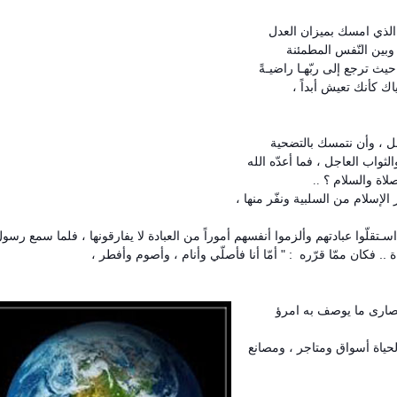
ّين الذي امسك بميزان العدل
، وبين النّفس المطمئنة
حيث ترجع إلى ربّهـا راضيـةً
ك كأنك تعيش أبداً ،
مل ، وأن نتمسك بالتضحية
الثواب العاجل ، فما أعدّه الله
صلاة والسلام ؟ ..
 الإسلام من السلبية ونفّر منها ،
ـتقلّوا عبادتهم وألزموا أنفسهم أموراً من العبادة لا يفارقونها ، فلما سمع رسول
 .. فكان ممّا قرّره : " أمّا أنا فأصلّي وأنام ، وأصوم وأفطر ،
 قصارى ما يوصف به امرؤ
ا الحياة أسواق ومتاجر ، ومصانع