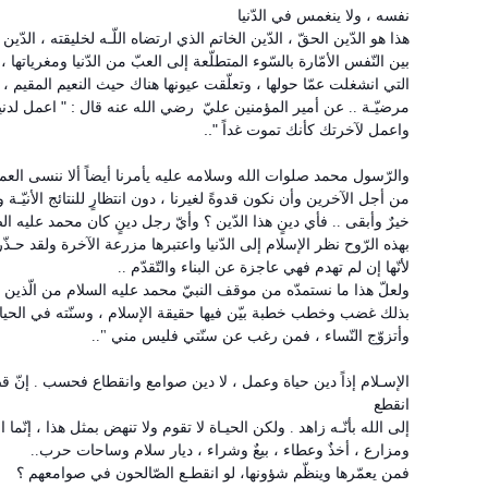
نفسه ، ولا ينغمس في الدّنيا
هذا هو الدّين الحقّ ، الدّين الخاتم الذي ارتضاه اللّـه لخليقته ، الد
بين النّفس الأمّارة بالسّوء المتطلّعة إلى العبّ من الدّنيا ومغرياتها 
التي انشغلت عمّا حولها ، وتعلّقت عيونها هناك حيث النعيم المقيم ، 
عن أمير المؤمنين عليّ رضي الله عنه قال : " اعمل لدنيا
مرضيّـة ..
واعمل لآخرتك كأنك تموت غداً "..
والرّسول محمد صلوات الله وسلامه عليه يأمرنا أيضاً ألا ننسى الع
من أجل الآخرين وأن نكون قدوةً لغيرنا ، دون انتظارٍ للنتائج الأنيّـة و
خيرٌ وأبقى .. فأي دينٍ هذا الدّين ؟ وأيّ رجل دينٍ كان محمد عليه ال
بهذه الرّوح نظر الإسلام إلى الدّنيا واعتبرها مزرعة الآخرة ولقد حـذّر
لأنّها إن لم تهدم فهي عاجزة عن البناء والتّقدّم ..
ولعلّ هذا ما نستمدّه من موقف النبيّ محمد عليه السلام من الّذين اس
فيها حقيقة الإسلام ، وسنّته في الحياة
بذلك غضب وخطب خطبة بيّن
وأتزوّج النّساء ، فمن رغب عن سنّتي فليس مني "..
الإسـلام إذاً دين حياة وعمل ، لا دين صوامع وانقطاع فحسب . إنّ
انقطع
إلى الله بأنّـه زاهد . ولكن الحيـاة لا تقوم ولا تنهض بمثل هذا ، إنّم
ومزارع ، أخذٌ وعطاء ، بيعٌ وشراء ، ديار سلام وساحات حرب..
فمن يعمّرها وينظّم شؤونها، لو انقطـع الصّالحون في صوامعهم ؟