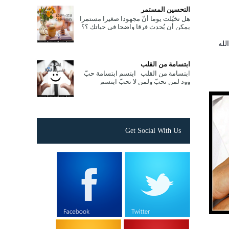
التحسين المستمر
هل تخيّلت يوما أنّ مجهودا صغيرا مستمرا
يمكن أن يُحدث فرقا واضحا في حياتك ؟؟
! بداية جرّب هذه المعادلات الحسابية
البسيطة التالي...
لله
ابتسامة من القلب
ابتسامة من القلب ابتسم ابتسامة حبّ
وود لمن تحبّ ولمن لا تحبّ ابتسم
ابتسامة ألفة لمن تحادث ، وابتسم
ابتسامة تفاؤل لمن تصادفه ...
Get Social With Us