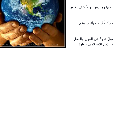
تها وميادينها، وإلاّ كيف يكـون
تُنَظّمُ به حياتهم، وفي
سولٌ قدوةٌ في القول والعمل..
الدّين الإسـلامي ، ولهذا