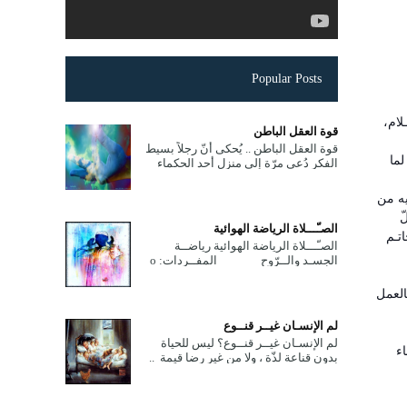
Popular Posts
لام،
قوة العقل الباطن
قوة العقل الباطن .. يُحكى أنّ رجلاً بسيط
لما
الفكر دُعي مرّة إلى منزل أحد الحكماء
فقدّم له الحكيم طبق حساء، وما إن بدأ
الرّجل بتنا...
يه من
لّ
الصـّـــلاة الرياضة الهوائية
تـم
الصـّـــلاة الرياضة الهوائية رياضــة
الجسـد والــرّوح المفــردات: ο
معنى وحكمة الصلاة. ο معنى وحكمة
الصلاة. ...
بالعمل
لم الإنسـان غيــر قنــوع
لم الإنسـان غيــر قنــوع؟ ليس للحياة
اء
بدون قناعة لذّة ، ولا من غير رضا قيمة ..
وما ضاقت الدّنيا إلاّ في وجه من اتّخذ
الجّشع طب...