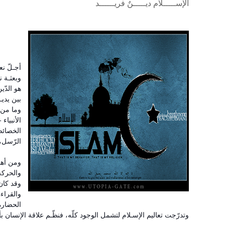
الإســـــلام ديـــــنٌ فريــــــد
أجـلّ نع
وبعثـة ن
هو الدّين
بين يديـ
وما من ع
الأنبياء
الخصائص 
الرّسل، 
ومن أهـم
والحركة
وقد كان 
والقراءة
الحضارة 
وتدرّجت تعاليم الإسـلام لتشمل الوجود كلّه، فنظّـم علاقة الإنسان بأسرته