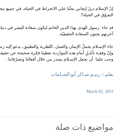
إنّ الإسلام دينٌ إيجابي يحثّنا على الانخراط في الحياة، في جميع مجالا
التفـوّق في الحياة؟..
قد جاء رسول الهدى بهذا الدين الخاتم ليكون سعادة للبشر في دنياهم 
آخرتهم يجنون السعادة الحقيقيّة..
جاء الإسـلام يحملُ الإيمان والعمل، النّظرية والتطبيق، يدعو إليه ر
وإنّ وقفـة تأمّـلٍ أمام هذه الموازنـة تعطينا فكرة صحيحة عن حقيقة 
وجب علينا أن نجعل الإسـلام يصدر من خلال أفعالنا وتصرّفاتنا ..
بقلم :: رنيـم شـاكر أبو الشـامات
March
02,
2011
مواضيع ذات صلة