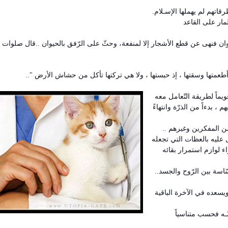
قاتهم لم يهملها الإسـلام.
المار على القاعد
وان فنهى عن قطع الأشجار إلا لمنفعة، وحثّ على الرّفق بالحيوان ..قال صلوات ا
ي أطعمتها وسقتها ، إذ حبستها ، ولا هي تركتها تأكل من حشاش الأرض "..
ويماً لطريقة التّعامل معه
 ، بدءاً من الذرّة وانتهاءً
من المفكرين وغيرهم ..
ل عليه بالعظات التي تجعله
اء لوازم استمرار بقائه
ّاسة بين الرّوح والجسد..
ويسعده في الآخرة الباقية
َّـه فحسب متناسياً