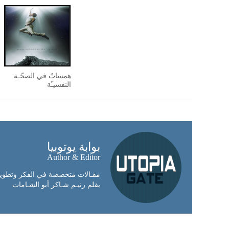
همساتٌ في الصحّـة
النفسيـّة
بوابة يوتوبيا
Author & Editor
مقـالات متخصصة في الفكر وتطوير 
بقلم رنيـم شـاكر أبو الشـامات