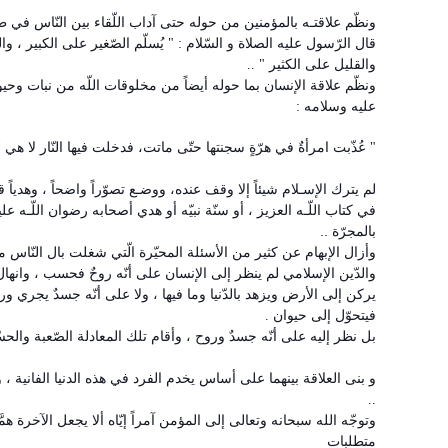
ونظّم علاقتـه بالمؤمنين من حوله حتى آداب اللّقاء بين النّاس في طر
قال الرّسول عليه الصلاة و السّلام : " يُسلّم الصّغير على الكبير ، و
والقليل على الكثير " ..
ونظّم علاقة الإنسان بما حوله أيضاً من مخلوقات اللّه من نبات وحي
عليه وسلامه :
" عُذّبت امرأةٌ في هرّةٍ سجنتها حتّى ماتت، فدخلت فيها النّار لا ه
لم يترك الإسـلام شيئاً إلا وقف عنده، ووضـع تصوّراً واضحاً ، وهدياً ق
في كتاب اللّـه العزيز ، أو سنّة نبيّه أو هدي أصحابه رضوان اللّـه عليهم
بالمجرّة ..
وأزال الإبهام عن كثير من الأسئلة المحيّرة الّتي شغلت بال النّاس 
والدّين الإسلامي لم ينظر إلى الإنسان على أنّه روحٌ فحسب ، وانها
يركن إلى الأرض ويزهد بالدّنيا وما فيها ، ولا على أنّه جسدٌ يجري ور
فيتحوّل إلى حيوان .
بل نظر إليه على أنّه جسدٌ وروح ، وأقام تلك المعادلة الصّعبة والحس
و بنى العلاقة بينهما على أساس يخدم الفرد في هذه الدنيا الفانية ، 
..
وتوجّه الله سبحانه وتعالى إلى المؤمن آمراً إيّاه ألا يجعل الآخرة هم
متطلبات