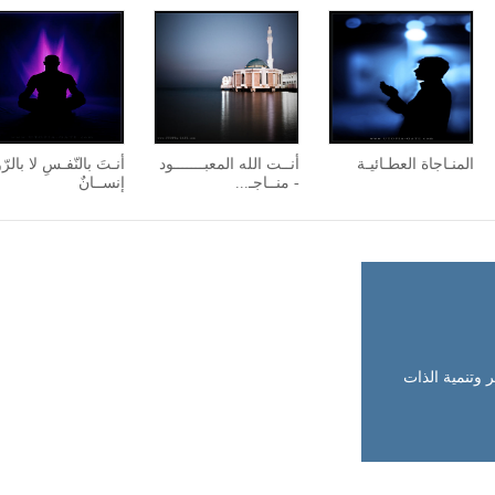
المنـاجاة العطـائيـة
أنــت الله المعبـــــــود
أنـتَ بالنّفـسِ لا بالرّ
- منــاجـ...
إنســانٌ
وتنمية الذات