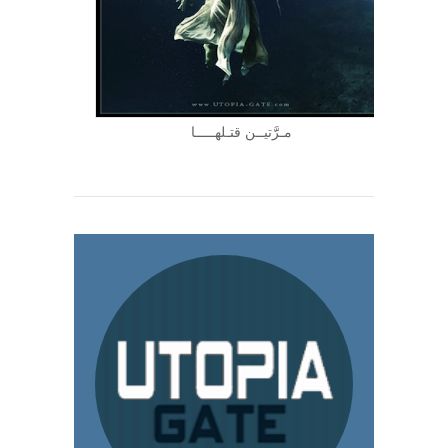
مـرََّتيــن قتـلهـــــا