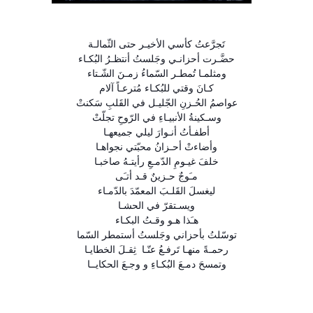
تَجرَّعتُ كأسي الأخيـر حتى الثّمالـة
حضَّـرت أحزانـي وجَلستُ أنتظـرُ البُكـاء
ومثلمـا تُمطـر السّماءُ زمـنَ الشّـتاء
كـانَ وقتي للبُكـاء مُترعـاً آلام
عواصمُ الحُـزنِ الجّليـل في القَلبِ سَكنتْ
وسـكينةُ الأنبيـاءِ في الرّوحِ تجلّتْ
أطفـأتُ أنـوارَ ليلي جميعهـا
وأضاءتْ أحـزانُ محبّتي نجواهـا
خلفَ غيـومِ الدّمـعِ رأيتـهُ صاخبـا
مـَوجٌ حـزينٌ قـد أتـَى
ليغسلَ القَلـبَ المعمّدَ بالدّمـاء
ويسـتقرّ في الحشـا
هـَذا هـو وقـتُ البكـاء
توسّلتُ بأحزاني وجَلستُ أستمطر السّما
رحمـةً منهـا تَرفـعُ عنّـا ثِقـلَ الخطايـا
وتمسحَ دمـعَ البُكـاءِ و وجـعَ الحكايــا