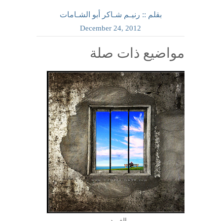
بقلم :: رنيـم شـاكر أبو الشـامات
December
24,
2012
مواضيع ذات صلة
الغـــد