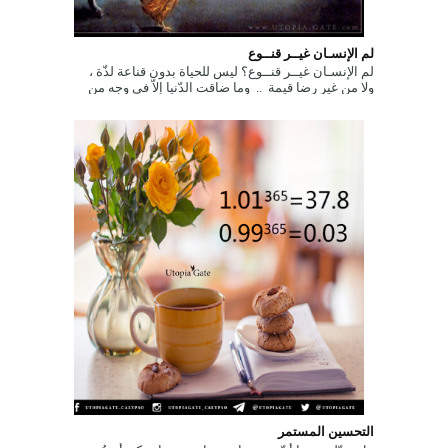
لم الإنسـان غيــر قنــوع
لم الإنسـان غيــر قنــوع؟ ليس للحياة بدون قناعة لذّة ،
ولا من غير رضا قيمة .. وما ضاقت الدّنيا إلاّ في وجه من
اتّخذ الجّشع طب...
التحسين المستمر