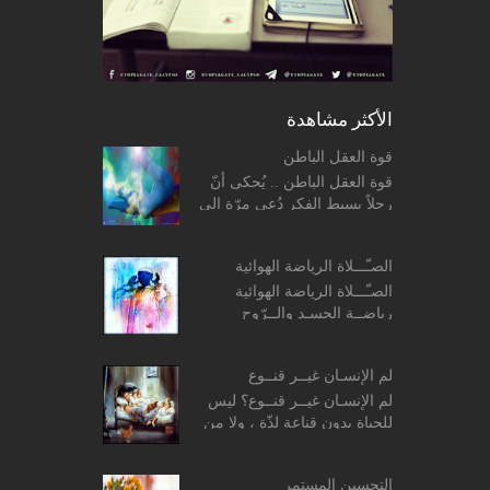
الأكثر مشاهدة
قوة العقل الباطن
قوة العقل الباطن .. يُحكى أنّ
رجلاً بسيط الفكر دُعي مرّة إلى
منزل أحد الحكماء فقدّم له
الحكيم طبق حساء، وما إن بدأ
الصـّـــلاة الرياضة الهوائية
الرّجل بتنا...
الصـّـــلاة الرياضة الهوائية
رياضــة الجسـد والــرّوح
المفــردات: ο معنى
وحكمة الصلاة. ο معنى وحكمة
لم الإنسـان غيــر قنــوع
الصلاة. ...
لم الإنسـان غيــر قنــوع؟ ليس
للحياة بدون قناعة لذّة ، ولا من
غير رضا قيمة .. وما ضاقت
الدّنيا إلاّ في وجه من اتّخذ
التحسين المستمر
الجّشع طب...