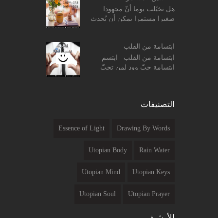
هل تخيّلت يوما أنّ مجهودا
صغيرا مستمرا يمكن أن يُحدث
فرقا واضحا في حياتك ؟؟ ! بداية
جرّب هذه المعادلات الحسابية
ابتسامة من القلب
البسيطة التالي...
ابتسامة من القلب ابتسم
ابتسامة حبّ وود لمن تحبّ
ولمن لا تحبّ ابتسم ابتسامة
ألفة لمن تحادث ، وابتسم
ابتسامة تفاؤل لمن تصادفه ...
التصنيفات
Essence of Light
Drawing By Words
Utopian Body
Rain Water
Utopian Mind
Utopian Keys
Utopian Soul
Utopian Prayer
الأرشيف