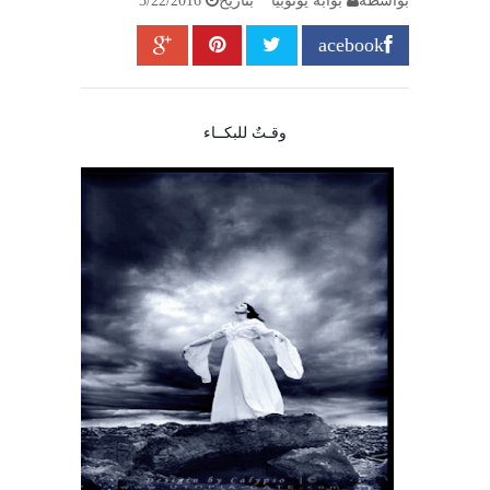
بواسطة
بوابة يوتوبيا
بتاريخ
3/22/2016
acebook
وقـتٌ للبكــاء