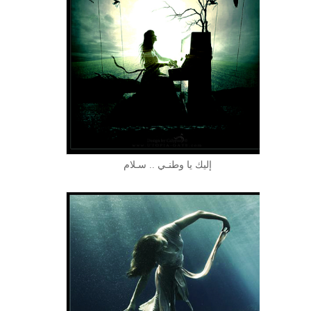
إليك يا وطنـي .. سـلام