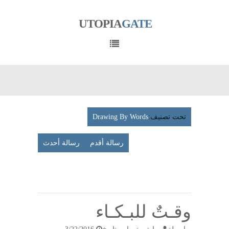
UTOPIA
GATE
تحت تصنيف:
Drawing By Words
رسالة أقدم
رسالة أحدث
عرض
الإصدار
المتوافق مع الأجهزة الجوّلة
وقـتٌ للبـكـاء